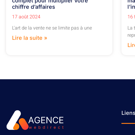
complet pour multiplier votre
maî
chiffre d’affaires
l’
17 août 2024
16 
L'art de la vente ne se limite pas à une
La 
rep
Lire la suite »
Lir
Lien