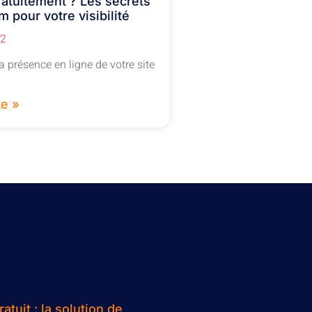
ratuitement ? Les secrets
m pour votre visibilité
22
a présence en ligne de votre site
te »
atuit : la solution de