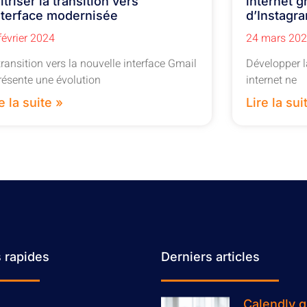
triser la transition vers
internet g
interface modernisée
d’Instagra
février 2024
24 mars 20
transition vers la nouvelle interface Gmail
Développer l
résente une évolution
internet ne
e la suite »
Lire la sui
s rapides
Derniers articles
Calendly gr