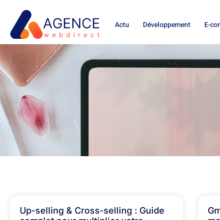
Actu
Développement
E-co
Up-selling & Cross-selling : Guide
Gm