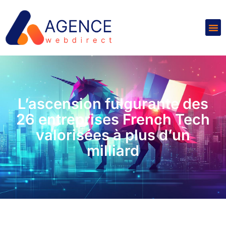
L’ascension fulgurante des
26 entreprises French Tech
valorisées à plus d’un
milliard